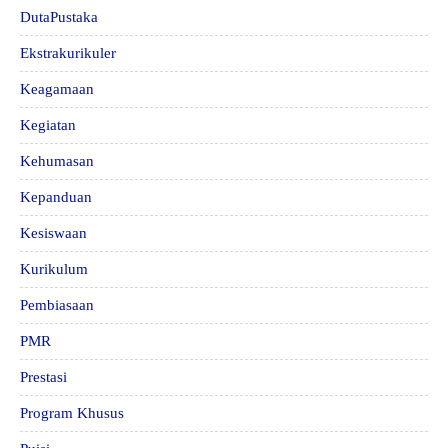
DutaPustaka
Ekstrakurikuler
Keagamaan
Kegiatan
Kehumasan
Kepanduan
Kesiswaan
Kurikulum
Pembiasaan
PMR
Prestasi
Program Khusus