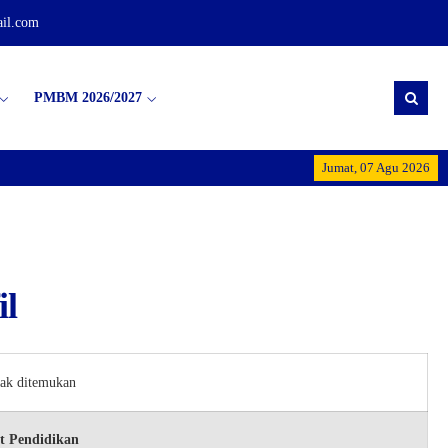
il.com
PMBM 2026/2027
Jumat, 07 Agu 2026
Selamat Datang di 
il
dak ditemukan
t Pendidikan