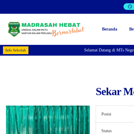
Beranda
Be
Info Sekolah
Selamat Datang di MTs Neger
Sekar M
Posisi
Status