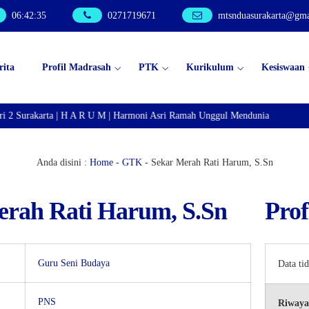
06
:
42
:
35
0271719671
mtsnduasurakarta@gma
rita
Profil Madrasah
PTK
Kurikulum
Kesiswaan
i 2 Surakarta | H A R U M | Harmoni Asri Ramah Unggul Mendunia
Anda disini :
Home
-
GTK
-
Sekar Merah Rati Harum, S.Sn
erah Rati Harum, S.Sn
Prof
Guru Seni Budaya
Data ti
PNS
Riwaya