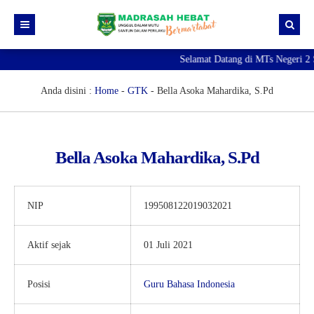
Selamat Datang di MTs Negeri 2
Beranda
Berita
Anda disini :
Home
-
GTK
-
Bella Asoka Mahardika, S.Pd
Profil Madrasah
PTK
Visi Misi
Bella Asoka Mahardika, S.Pd
Kurikulum
Sejarah Madrasah
Guru & Tendik
Kesiswaan
Struktur Organisasi
Raport Digital Madrasah
NIP
199508122019032021
PMBM 2026/2027
Simpatika
Ekstrakurikuler
Aktif sejak
01 Juli 2021
Online CBT
Brosur PMBM
Video Tutorial Pendaftaran
Posisi
Guru Bahasa Indonesia
Link Pendaftaran