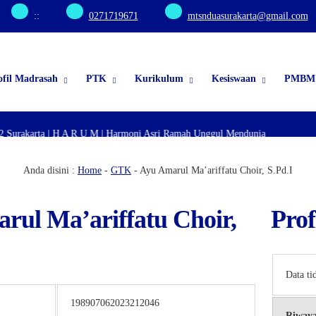
:
:
0271719671
mtsnduasurakarta@gmail.com
ofil Madrasah
PTK
Kurikulum
Kesiswaan
PMBM 
2 Surakarta | H A R U M | Harmoni Asri Ramah Unggul Mendunia
Anda disini :
Home
-
GTK
-
Ayu Amarul Ma’ariffatu Choir, S.Pd.I
rul Ma’ariffatu Choir,
Prof
Data ti
198907062023212046
Riwaya