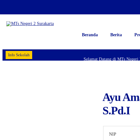
Beranda
Berita
Pr
Info Sekolah
Selamat Datang di MTs Negeri 
Ayu Ama
S.Pd.I
NIP