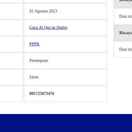
01 Agustus 2023
Data ti
Guru Al Qur'an Hadits
Riwaya
PPPK
Data ti
Perempuan
Islam
085725073476