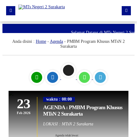
Beranda
Selamat Datang di MTs Negeri 2 Sura
Anda disini :
Home
-
Agenda
-
PMBM Program Khusus MTsN 2
Berita
Surakarta
Profil Madrasah
PTK
Kurikulum
Kesiswaan
23
waktu : 08:00
PMBM 2026/2027
AGENDA : PMBM Program Khusus
MTsN 2 Surakarta
Feb 2026
LOKASI : MTsN 2 Surakarta
Agenda telah lewat